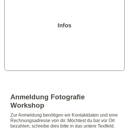
Büsumer Straße 16 in Heide
Zeit: 09.05.26 von 15 bis 18 Uhr
Workshopleitung: Fabian
Infos
Schrum
Teilnehmende: Maximal 10
Personen
Preis: 49€ inkl. MwSt.
Anmeldung Fotografie
Workshop
Zur Anmeldung benötigen wir Kontaktdaten und eine
Rechnungsadresse von dir. Möchtest du bar vor Ort
bezahlen, schreibe dies bitte in das untere Textfeld.