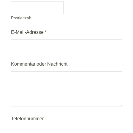
Postleitzahl
E-Mail-Adresse
*
Kommentar oder Nachricht
A
Telefonnummer
d
r
e